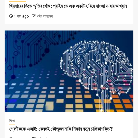
থ্রিলারের ভিড়ে স্মৃতির খোঁজ: প্রাইম ডে এবং একটি হারিয়ে যাওয়া ভাষার আখ্যান
1 মাস ago
খবিব আহমেদ
শিক্ষা
শ্রেণীকক্ষে এআই: কেবলই কৌতূহল নাকি শিক্ষার নতুন চালিকাশক্তি?