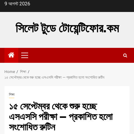
Skip
9 আগস্ট 2026
to
content
সিলেট টুডে টোয়েন্টিফোর.কম
Primary
Menu
Home
শিক্ষা
১৫ সেপ্টেম্বর থেকে শুরু হচ্ছে এসএসসি পরীক্ষা — প্রকাশিত হলো সংশোধিত রুটিন
শিক্ষা
১৫ সেপ্টেম্বর থেকে শুরু হচ্ছে
এসএসসি পরীক্ষা — প্রকাশিত হলো
সংশোধিত রুটিন