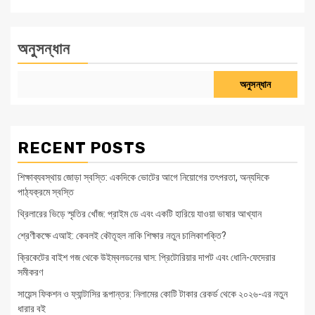
অনুসন্ধান
অনুসন্ধান
RECENT POSTS
শিক্ষাব্যবস্থায় জোড়া স্বস্তি: একদিকে ভোটের আগে নিয়োগের তৎপরতা, অন্যদিকে
পাঠ্যক্রমে স্বস্তি
থ্রিলারের ভিড়ে স্মৃতির খোঁজ: প্রাইম ডে এবং একটি হারিয়ে যাওয়া ভাষার আখ্যান
শ্রেণীকক্ষে এআই: কেবলই কৌতূহল নাকি শিক্ষার নতুন চালিকাশক্তি?
ক্রিকেটের বাইশ গজ থেকে উইম্বলডনের ঘাস: প্রিটোরিয়ার দাপট এবং ধোনি-ফেদেরার
সমীকরণ
সায়েন্স ফিকশন ও ফ্যান্টাসির রূপান্তর: নিলামের কোটি টাকার রেকর্ড থেকে ২০২৬-এর নতুন
ধারার বই