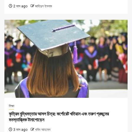
2 মাস ago
জাহিদুল ইসলাম
শিক্ষা
কৃত্রিম বুদ্ধিমত্তার আসল চিত্র: কর্পোরেট খতিয়ান এবং তরুণ প্রজন্মের
মনস্তাত্ত্বিক টানাপোড়েন
3 মাস ago
খবিব আহমেদ