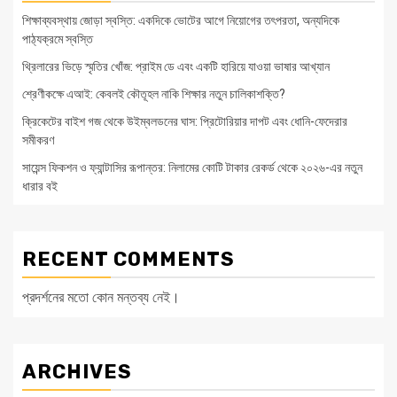
শিক্ষাব্যবস্থায় জোড়া স্বস্তি: একদিকে ভোটের আগে নিয়োগের তৎপরতা, অন্যদিকে
পাঠ্যক্রমে স্বস্তি
থ্রিলারের ভিড়ে স্মৃতির খোঁজ: প্রাইম ডে এবং একটি হারিয়ে যাওয়া ভাষার আখ্যান
শ্রেণীকক্ষে এআই: কেবলই কৌতূহল নাকি শিক্ষার নতুন চালিকাশক্তি?
ক্রিকেটের বাইশ গজ থেকে উইম্বলডনের ঘাস: প্রিটোরিয়ার দাপট এবং ধোনি-ফেদেরার
সমীকরণ
সায়েন্স ফিকশন ও ফ্যান্টাসির রূপান্তর: নিলামের কোটি টাকার রেকর্ড থেকে ২০২৬-এর নতুন
ধারার বই
RECENT COMMENTS
প্রদর্শনের মতো কোন মন্তব্য নেই।
ARCHIVES