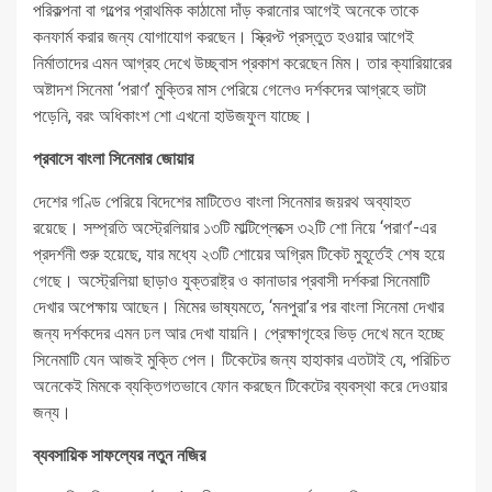
পরিকল্পনা বা গল্পের প্রাথমিক কাঠামো দাঁড় করানোর আগেই অনেকে তাকে
কনফার্ম করার জন্য যোগাযোগ করছেন। স্ক্রিপ্ট প্রস্তুত হওয়ার আগেই
নির্মাতাদের এমন আগ্রহ দেখে উচ্ছ্বাস প্রকাশ করেছেন মিম। তার ক্যারিয়ারের
অষ্টাদশ সিনেমা ‘পরাণ’ মুক্তির মাস পেরিয়ে গেলেও দর্শকদের আগ্রহে ভাটা
পড়েনি, বরং অধিকাংশ শো এখনো হাউজফুল যাচ্ছে।
প্রবাসে বাংলা সিনেমার জোয়ার
দেশের গণ্ডি পেরিয়ে বিদেশের মাটিতেও বাংলা সিনেমার জয়রথ অব্যাহত
রয়েছে। সম্প্রতি অস্ট্রেলিয়ার ১৩টি মাল্টিপ্লেক্সে ৩২টি শো নিয়ে ‘পরাণ’-এর
প্রদর্শনী শুরু হয়েছে, যার মধ্যে ২৩টি শোয়ের অগ্রিম টিকেট মুহূর্তেই শেষ হয়ে
গেছে। অস্ট্রেলিয়া ছাড়াও যুক্তরাষ্ট্র ও কানাডার প্রবাসী দর্শকরা সিনেমাটি
দেখার অপেক্ষায় আছেন। মিমের ভাষ্যমতে, ‘মনপুরা’র পর বাংলা সিনেমা দেখার
জন্য দর্শকদের এমন ঢল আর দেখা যায়নি। প্রেক্ষাগৃহের ভিড় দেখে মনে হচ্ছে
সিনেমাটি যেন আজই মুক্তি পেল। টিকেটের জন্য হাহাকার এতটাই যে, পরিচিত
অনেকেই মিমকে ব্যক্তিগতভাবে ফোন করছেন টিকেটের ব্যবস্থা করে দেওয়ার
জন্য।
ব্যবসায়িক সাফল্যের নতুন নজির