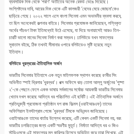
ব্যবসায়িক দিক থেকে ‘পরাণ’ অতীতের অনেক রেকর্ড ভেঙে দিয়েছে।
সংশ্লিষ্টদের দাবি, আয়ের দিক থেকে এটি কালজয়ী ‘বেদের মেয়ে জোছনা’কেও
ছাড়িয়ে গেছে। ২০২২ সালে এসে বাংলা সিনেমা এমন অভাবনীয় ব্যবসা করবে,
তা ছিল অনেকেরই কল্পনার বাইরে। সিনেমার প্রযোজক জানিয়েছেন, লগ্নিকৃত
অর্থের পাঁচগুণ টাকা ইতিমধ্যেই উঠে এসেছে, যা দিয়ে অনায়াসেই আরও তিন-
চারটি ভালো মানের সিনেমা নির্মাণ করা সম্ভব। ঢালিউডে যখন সাফল্যের
সুবাতাস বইছে, ঠিক তখনই সীমানার ওপারে বলিউডেও সৃষ্টি হয়েছে নতুন
ইতিহাস।
বলিউডে ধুরন্ধরের ঐতিহাসিক অর্জন
ভারতীয় সিনেমার ইতিহাসে এক নতুন মাইলফলক স্থাপন করেছে রণবীর সিং
অভিনীত স্পাই থ্রিলার ‘ধুরন্ধর’। বক্স অফিসে ঝড় তোলা আল্লু অর্জুনের ‘পুষ্পা
২’-কে পেছনে ফেলে একক ভাষায় সর্বকালের সর্বোচ্চ আয়কারী ভারতীয় সিনেমার
খেতাব দখল করেছে আদিত্য ধর পরিচালিত এই ছবিটি। এই ঐতিহাসিক অর্জনে
প্রতিদ্বন্দ্বী প্রযোজনা প্রতিষ্ঠান যশ রাজ ফিল্মস (ওয়াইআরএফ) তাদের
অফিশিয়াল ইনস্টাগ্রাম পেজে ‘ধুরন্ধর’ টিমকে অভিনন্দন জানিয়েছে।
ওয়াইআরএফ তাদের বার্তায় উল্লেখ করেছে, এটি কেবল একটি সিনেমা নয়, বরং
ভারতীয় চলচ্চিত্রের জন্য একটি স্মরণীয় মুহূর্ত। নির্মাতা আদিত্য ধর ও জিও
স্টুডিওসকে এই সাফল্যের মূল কারিগর হিসেবে অভিহিত করে তারা লিখেছে, এই