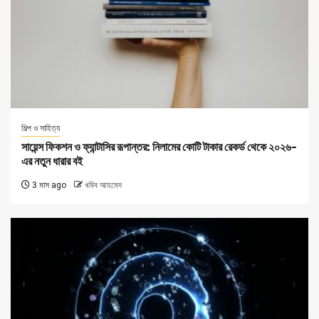
শিল্প ও সাহিত্য
সায়েন্স ফিকশন ও ফ্যান্টাসির রূপান্তর: নিলামের কোটি টাকার রেকর্ড থেকে ২০২৬-
এর নতুন ধারার বই
3 মাস ago
খবিব আহমেদ