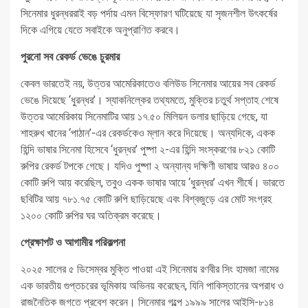
সিনেমার ধুরন্ধররাই বড় পর্দায় এমন বিস্ফোরণ ঘটিয়েছে যা সৃজনশীল উৎকর্ষের
দিকে এগিয়ে যেতে সবাইকে অনুপ্রাণিত করবে।
পুরনো সব রেকর্ড ভেঙে চুরমার
কেবল ভারতেই নয়, উত্তর আমেরিকাতেও বলিউড সিনেমার আয়ের সব রেকর্ড
ভেঙে দিয়েছে ‘ধুরন্ধর’। স্যাকনিল্কের তথ্যমতে, মুক্তির চতুর্থ সপ্তাহ শেষে
উত্তর আমেরিকায় সিনেমাটির আয় ১৭.৫০ মিলিয়ন ডলার ছাড়িয়ে গেছে, যা
শাহরুখ খানের ‘পাঠান’-এর রেকর্ডকেও ম্লান করে দিয়েছে। অন্যদিকে, একক
হিন্দি ভাষার সিনেমা হিসেবে ‘ধুরন্ধর’ পুষ্পা ২-এর হিন্দি সংস্করণের ৮২১ কোটি
রুপির রেকর্ড টপকে গেছে। যদিও পুষ্পা ২ অন্যান্য দক্ষিণী ভাষায় আরও ৪০০
কোটি রুপি আয় করেছিল, তবুও একক ভাষার আয়ে ‘ধুরন্ধর’ এখন শীর্ষে। ভারতে
ছবিটির আয় ৭৮১.৭৫ কোটি রুপি ছাড়িয়েছে এবং বিশ্বজুড়ে এর মোট সংগ্রহ
১২০০ কোটি রুপির ঘর অতিক্রম করেছে।
প্রেক্ষাপট ও আগামীর পরিকল্পনা
২০২৫ সালের ৫ ডিসেম্বর মুক্তি পাওয়া এই সিনেমায় রণবীর সিং হামজা নামের
এক ভারতীয় গুপ্তচরের ভূমিকায় অভিনয় করেছেন, যিনি পাকিস্তানের অপরাধ ও
রাজনৈতিক জগতে প্রবেশ করেন। সিনেমার গল্পে ১৯৯৯ সালের আইসি-৮১৪