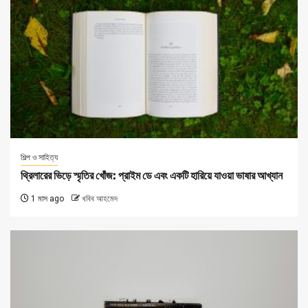
শিল্প ও সাহিত্য
থ্রিলারের ভিড়ে স্মৃতির খোঁজ: প্রাইম ডে এবং একটি হারিয়ে যাওয়া ভাষার আখ্যান
1 মাস ago
খবিব আহমেদ