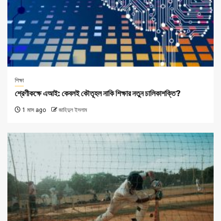
শিক্ষা
শ্রেণীকক্ষে এআই: কেবলই কৌতূহল নাকি শিক্ষার নতুন চালিকাশক্তি?
1 মাস ago
জাহিদুল ইসলাম