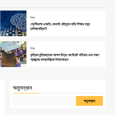
শিক্ষা
শ্রেণীকক্ষে এআই: কেবলই কৌতূহল নাকি শিক্ষার নতুন
চালিকাশক্তি?
শিক্ষা
কৃত্রিম বুদ্ধিমত্তার আসল চিত্র: কর্পোরেট খতিয়ান এবং তরুণ
প্রজন্মের মনস্তাত্ত্বিক টানাপোড়েন
অনুসন্ধান
অনুসন্ধান