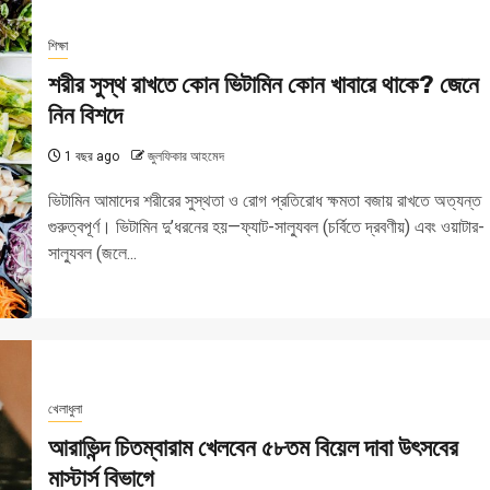
শিক্ষা
শরীর সুস্থ রাখতে কোন ভিটামিন কোন খাবারে থাকে? জেনে
নিন বিশদে
1 বছর ago
জুলফিকার আহমেদ
ভিটামিন আমাদের শরীরের সুস্থতা ও রোগ প্রতিরোধ ক্ষমতা বজায় রাখতে অত্যন্ত
গুরুত্বপূর্ণ। ভিটামিন দু’ধরনের হয়—ফ্যাট-সাল্যুবল (চর্বিতে দ্রবণীয়) এবং ওয়াটার-
সাল্যুবল (জলে...
খেলাধুলা
আরাভিন্দ চিতম্বারাম খেলবেন ৫৮তম বিয়েল দাবা উৎসবের
মাস্টার্স বিভাগে