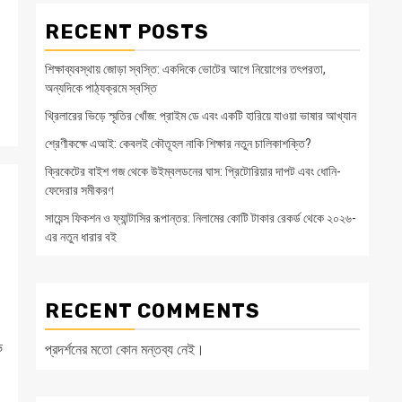
RECENT POSTS
শিক্ষাব্যবস্থায় জোড়া স্বস্তি: একদিকে ভোটের আগে নিয়োগের তৎপরতা,
অন্যদিকে পাঠ্যক্রমে স্বস্তি
থ্রিলারের ভিড়ে স্মৃতির খোঁজ: প্রাইম ডে এবং একটি হারিয়ে যাওয়া ভাষার আখ্যান
শ্রেণীকক্ষে এআই: কেবলই কৌতূহল নাকি শিক্ষার নতুন চালিকাশক্তি?
ক্রিকেটের বাইশ গজ থেকে উইম্বলডনের ঘাস: প্রিটোরিয়ার দাপট এবং ধোনি-
ফেদেরার সমীকরণ
সায়েন্স ফিকশন ও ফ্যান্টাসির রূপান্তর: নিলামের কোটি টাকার রেকর্ড থেকে ২০২৬-
এর নতুন ধারার বই
RECENT COMMENTS
ভ
প্রদর্শনের মতো কোন মন্তব্য নেই।