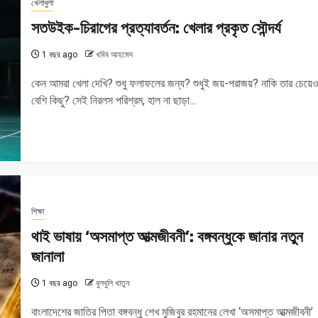
খেলাধুলা
সতউইক-চিরাগের প্রত্যাবর্তন: খেলার প্রকৃত সৌন্দর্য
1 বছর ago
খবিব আহমেদ
কেন আমরা খেলা দেখি? শুধু ফলাফলের জন্য? শুধুই জয়-পরাজয়? নাকি তার চেয়ে
বেশি কিছু? সেই নিরলস পরিশ্রম, হাল না ছাড়া...
শিক্ষা
থাই ভাষায় ‘অসমাপ্ত আত্মজীবনী’: বঙ্গবন্ধুকে জানার নতুন
জানালা
1 বছর ago
বুলবুলি খাতুন
বাংলাদেশের জাতির পিতা বঙ্গবন্ধু শেখ মুজিবুর রহমানের লেখা ‘অসমাপ্ত আত্মজীবনী’